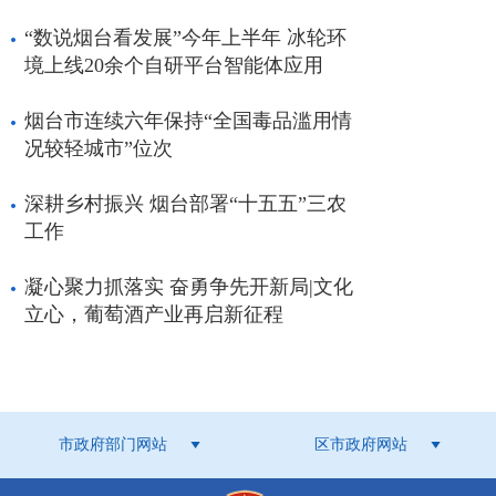
04-28 21:38
“数说烟台看发展”今年上半年 冰轮环
境上线20余个自研平台智能体应用
烟台市连续六年保持“全国毒品滥用情
[2026年4月24日“抓落实 开新局”主题系列新闻发布会文字
况较轻城市”位次
实录]
市政府新闻办公室于2026年4月24日召开“抓落实 开
新局”主题系列新闻发布会，邀请了烟台市工业和信息化
深耕乡村振兴 烟台部署“十五五”三农
局党组书记、局长张宏；烟台市工业和信息化局党组成员
工作
程建军；烟台市工业和信息化局党组成员、副局长刘忠
彦；烟台市工业和信息化局党组成员、副局长、新闻发言
凝心聚力抓落实 奋勇争先开新局|文化
人张正功，介绍相关情况，并回答记者朋友们关心的问
立心，葡萄酒产业再启新征程
题。
04-24 21:03
市政府部门网站
区市政府网站
[2026年4月24日“抓落实 开新局”主题系列新闻发布会文字
实录]
市政府新闻办公室于2026年4月24日召开“抓落实 开