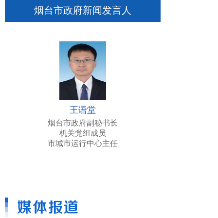
党组成员、副局长吴晨光；烟台市农业农村局党组成员、
烟台市政府新闻发言人
副局长王永刚；烟台市农业农村局党组成员、副局长宫本
俊，介绍相关情况，并回答记者朋友们关心的问题。
05-14 15:47
[2026年4月28日链聚新动能 再启新征程——烟台市葡萄酒
产业链2026年新闻发布会文字实录]
市政府新闻办公室于
王语堂
2026年4月28日召开链聚新动能 再启新征程——烟台市葡
萄酒产业链2026年新闻发布会，邀请了烟台市人大常委会
烟台市政府副秘书长
机关党组成员
党组书记、主任，葡萄酒产业链链长于永信；烟台市商务
市城市运行中心主任
局党组书记、局长，葡萄酒产业链链办主任杨东霖；烟台
市文化和旅游局党组成员、副局长，二级调研员张博；烟
台市蓬莱区委常委、办公室主任王杰；张裕集团党委副书
记、烟台张裕葡萄酿酒股份有限公司总经理孙健；蓬莱逃
牛岭葡萄酒有限公司总裁杨基熔，介绍相关情况，并回答
记者朋友们关心的问题。