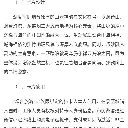
（一）卡片设计
深度挖掘烟台独有的山海神韵与文化符号，以烟台山、
烟台灯塔、蓬莱阁三大城市地标为核心元素，将山脉的厚重
沉稳与海洋的壮阔浩瀚融为一体，生动展现烟台山海相拥、
城海相依的独特地理风貌与深厚人文底蕴。同时，巧妙融入
灵动的生肖意象，一匹踏浪骏马奔腾于祥云海浪之间，既为
整体设计增添盎然生机，也象征着烟台奋勇向前、蓬勃向上
的昂扬姿态。
（二）卡片使用
“烟台旅游卡”仅限绑定的持卡人本人使用，在景区核销
入园时，工作人员有权核对持卡人身份信息。市民游客通过
微信小程序线上购买电子虚拟卡，支付成功即为激活；非金