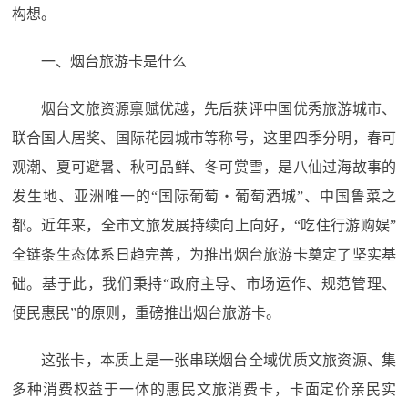
构想。
一、烟台旅游卡是什么
烟台文旅资源禀赋优越，先后获评中国优秀旅游城市、
联合国人居奖、国际花园城市等称号，这里四季分明，春可
观潮、夏可避暑、秋可品鲜、冬可赏雪，是八仙过海故事的
发生地、亚洲唯一的“国际葡萄・葡萄酒城”、中国鲁菜之
都。近年来，全市文旅发展持续向上向好，“吃住行游购娱”
全链条生态体系日趋完善，为推出烟台旅游卡奠定了坚实基
础。基于此，我们秉持“政府主导、市场运作、规范管理、
便民惠民”的原则，重磅推出烟台旅游卡。
这张卡，本质上是一张串联烟台全域优质文旅资源、集
多种消费权益于一体的惠民文旅消费卡，卡面定价亲民实