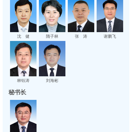
沈 健
隋子林
张 涛
谢鹏飞
林钰涛
刘海彬
秘书长