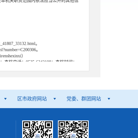
及本机关职责范围内依法应当公开的其他信
_41807_33132.html。
tml?number=C200306。
hexinxi）
电话：0535-6242108；查档时间：
工作日内及时公开。法律、法规对政府信息
区市政府网站
党委、群团网站
据自身生产、生活、科研等特殊需要，向本
受理公民、法人或者其他组织向本机关提出