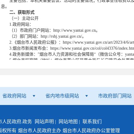
主要包括：本机关重要会议、活动的主要情况；行政事业性收费以
息。
二、获取形式
（一）主动公开
1.政府网站：
（1）市政府门户网站：http://www.yantai.gov.cn。
（2）部门网站：http://rshj.yantai.gov.cn/。
2.《烟台市人民政府公报》：https://www.yantai.gov.cn/art/2023/4/6/art
3.烟台市新闻发布会：https://www.yantai.gov.cn/col/col43376/index.h
4.政务新媒体：”烟台市人力资源和社会保障局“（微信公众号：yantairens
5.烟台市档案馆（地址：烟台市莱山区凤凰大街与长宁路交会处西南；查档
周一至周五8:30-16:30，节假日查阅应提前预约）。
6.其他：报刊、广播、电视等。
本机关主动公开的政府信息，自政府信息形成或者变更之日起20个
公开的期限另有规定的，从其规定。
（二）依申请公开
省政府网站
省内地市级网站
市政府部门网站
除本机关主动公开的政府信息外，公民、法人或者其他组织可以根
机关申请获取相关政府信息。
本机关政府信息公开申请受理机构（见本《指南》第三条），负责
的政府信息公开申请。
●提出申请
市人民政府.政务
网站声明
|
网站地图
|
联系我们
（
1）互联网申请
版权所有
烟台市人民政府主办
烟台市人民政府办公室管理