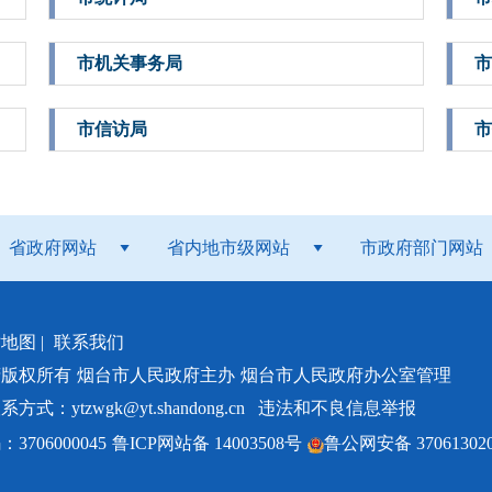
市机关事务局
市
市信访局
市
省政府网站
省内地市级网站
市政府部门网站
站地图
|
联系我们
府版权所有
烟台市人民政府主办
烟台市人民政府办公室管理
：ytzwgk@yt.shandong.cn
违法和不良信息举报
706000045
鲁ICP网站备 14003508号
鲁公网安备 370613020