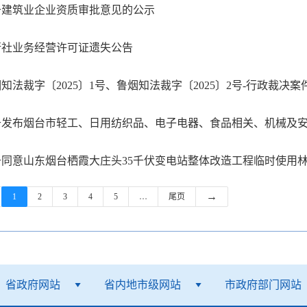
于建筑业企业资质审批意见的公示
行社业务经营许可证遗失公告
知法裁字〔2025〕1号、鲁烟知法裁字〔2025〕2号-行政裁决
于同意山东烟台栖霞大庄头35千伏变电站整体改造工程临时使用
→
1
2
3
4
5
…
尾页
省政府网站
省内地市级网站
市政府部门网站