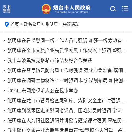
>
>
>
首页
政务公开
张明康
会议活动
张明康在看望慰问一线工作人员时强调 加强一线劳动者关爱保障 营造干事创业的暖心环境
张明康在全市文旅产业高质量发展工作会议上强调 塑强“仙境海岸游”核心文旅品牌 开创文旅产业高质量发展新局面
我市与波黑拉克塔希市缔结友好合作关系
张明康在督导防汛防台风工作时强调 强化应急准备 落细防范措施 全力以赴做好防汛防台风工作
张明康在调研生物制造产业时强调 科学谋划布局 加快创新发展 以生物制造产业催生培育新质生产力
2026山东网络视听大会在我市举办
张明康在龙口市督导检查尾矿库、煤矿安全生产时强调 时刻绷紧安全生产这根弦 坚决守牢矿山安全发展底线
张明康到芝罘区走访慰问老党员、困难党员时强调 学习传承伟大建党精神 以实干推动高质量发展
张明康在大海阳社区调研并讲授专题党课时强调 厚植民生情怀 勇于实干担当 以正确政绩观引领基层高效能治理
我市聚焦文旅产业高质量发展举行“智慧烟台大讲堂—产业赋能”培训