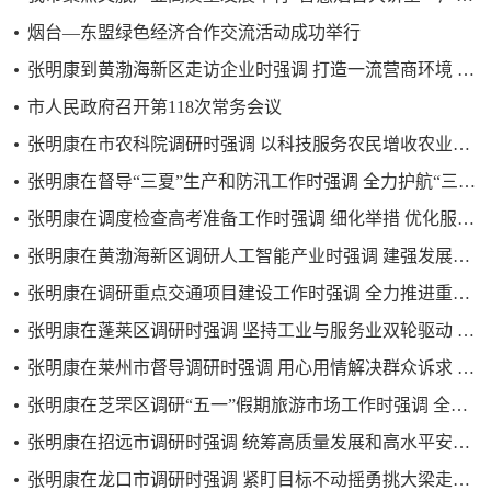
烟台—东盟绿色经济合作交流活动成功举行
张明康到黄渤海新区走访企业时强调 打造一流营商环境 护航企业健康发展
市人民政府召开第118次常务会议
张明康在市农科院调研时强调 以科技服务农民增收农业增效 奋力蹚出特色化创新发展之路
张明康在督导“三夏”生产和防汛工作时强调 全力护航“三夏”生产 压紧压实防汛安全责任
张明康在调度检查高考准备工作时强调 细化举措 优化服务 营造良好的考试环境
张明康在黄渤海新区调研人工智能产业时强调 建强发展载体 培育产业生态 打造标杆引领型人工智能产业先导区
张明康在调研重点交通项目建设工作时强调 全力推进重点交通项目建设 倾力打造高效便捷出行环境
张明康在蓬莱区调研时强调 坚持工业与服务业双轮驱动 建设动能澎湃的城市副中心
张明康在莱州市督导调研时强调 用心用情解决群众诉求 保持经济社会健康发展
张明康在芝罘区调研“五一”假期旅游市场工作时强调 全力以赴保安全优供给促消费 营造平安欢乐祥和的节日氛围
张明康在招远市调研时强调 统筹高质量发展和高水平安全 持续激发县域经济发展新动能
张明康在龙口市调研时强调 紧盯目标不动摇勇挑大梁走在前 当好县域经济高质量发展排头兵