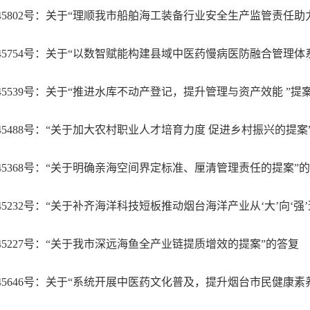
45802号：关于“理顺我市船舶海工装备行业安全生产监管责任
45754号：关于“以数智赋能构建县域中医药慢病医防融合管理体
45539号：关于“推进水库不动产登记，提升管理与资产效能 ”提
45488号：“关于加大农村职业人才培育力度 促进乡村振兴的提案
45368号：“关于明确亲海空间界定标准、厘清管理责任的提案”
45232号：“关于补齐海洋科技短板推动烟台海洋产业从‘大’向‘强
45227号：“关于我市深远海鱼全产业链提质增效的提案”的答复
45646号：关于“系统开展中医药文化普及，提升烟台市民健康