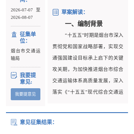
间：
公开征求意见。公众可以通过以
2026-07-07 至
下途径和方式提出意见：
草案解读：
2026-08-07
一、电子邮
件：
一、编制背景
征集单
ytjtghk@yt.shandong.cn。
“十五五”时期是烟台市深入
位：
二、信函：寄送至烟台市交通
贯彻党和国家战略部署，实现交
烟台市交通运
运输局综合规划科，地址：烟台
通强国建设目标承上启下的关键
输局
市芝罘区环山路
196号，邮编：
攻关期，为加快推进烟台市综合
我要提
264000。请在信封右上角
注明“
烟
交通运输体系高质量发展，深入
意见:
台
市‘十五五’综合交通
运输发展
规
落实《“十五五”现代综合交通运
我要提意见
划征
集
意见”
字样。
输体系发展规划》《山东省“十五
五”综合交通运输发展规划》《烟
意见征集结果：
台市国民经济和社会发展第十五