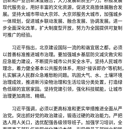
创新和产业创新深度融合，大力发展新质生产力。积极发展
现代服务业，用好丰富的文化资源，促进文商旅体展融合发
展。坚持大城市带动大京郊、大京郊服务大城市，加强城乡
一体规划，促进城乡联动发展、融合发展、协调发展。进一
步全面深化改革，扩大制度型开放，努力为全国提供可复制
可推广的经验。
习近平指出，北京建设国际一流的和谐宜居之都，必须
以首善标准推进城市治理。要加强城乡基层防灾减灾救灾和
应急能力建设，不断提升城市公共安全水平。坚持人民城市
理念，着力健全基本公共服务体系，用好“接诉即办”等机制，
扎实解决人民群众急难愁盼问题。巩固大气、水、土壤环境
治理成效，推进新污染物治理和生活垃圾分类处置，打造绿
色低碳的宜居家园。坚持党建引领，强化科技赋能，让城市
治理更加高效、精细。
习近平强调，必须以更高标准和更实举措推进全面从严
治党。突出抓好党的政治建设，锻造过硬的政治能力。严把
选人用人关口，选优配强各级领导班子。加强学习培训，全