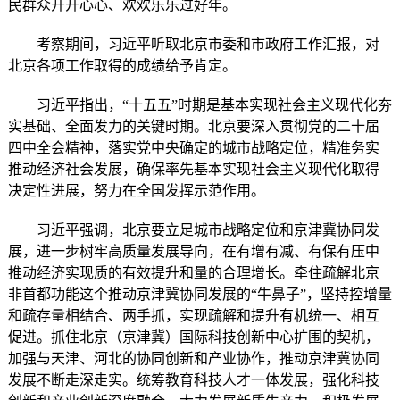
民群众开开心心、欢欢乐乐过好年。
考察期间，习近平听取北京市委和市政府工作汇报，对
北京各项工作取得的成绩给予肯定。
习近平指出，“十五五”时期是基本实现社会主义现代化夯
实基础、全面发力的关键时期。北京要深入贯彻党的二十届
四中全会精神，落实党中央确定的城市战略定位，精准务实
推动经济社会发展，确保率先基本实现社会主义现代化取得
决定性进展，努力在全国发挥示范作用。
习近平强调，北京要立足城市战略定位和京津冀协同发
展，进一步树牢高质量发展导向，在有增有减、有保有压中
推动经济实现质的有效提升和量的合理增长。牵住疏解北京
非首都功能这个推动京津冀协同发展的“牛鼻子”，坚持控增量
和疏存量相结合、两手抓，实现疏解和提升有机统一、相互
促进。抓住北京（京津冀）国际科技创新中心扩围的契机，
加强与天津、河北的协同创新和产业协作，推动京津冀协同
发展不断走深走实。统筹教育科技人才一体发展，强化科技