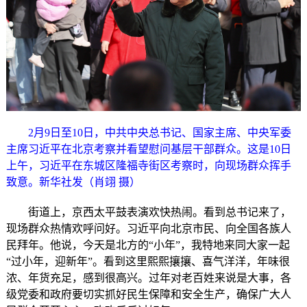
2月9日至10日，中共中央总书记、国家主席、中央军委
主席习近平在北京考察并看望慰问基层干部群众。这是10日
上午，习近平在东城区隆福寺街区考察时，向现场群众挥手
致意。新华社发（肖翊 摄）
街道上，京西太平鼓表演欢快热闹。看到总书记来了，
现场群众热情欢呼问好。习近平向北京市民、向全国各族人
民拜年。他说，今天是北方的“小年”，我特地来同大家一起
“过小年，迎新年”。看到这里熙熙攘攘、喜气洋洋，年味很
浓、年货充足，感到很高兴。过年对老百姓来说是大事，各
级党委和政府要切实抓好民生保障和安全生产，确保广大人