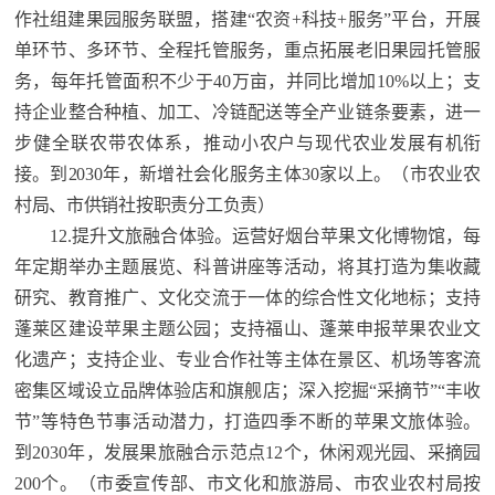
作社组建果园服务联盟，搭建“农资+科技+服务”平台，开展
单环节、多环节、全程托管服务，重点拓展老旧果园托管服
务，每年托管面积不少于40万亩，并同比增加10%以上；支
持企业整合种植、加工、冷链配送等全产业链条要素，进一
步健全联农带农体系，推动
小农户与现代农业发展有机衔
接。到
2030年，新增社会化服务主体30家以上。（市农业农
村局、市供销社按职责分工负责）
12.提升文旅融合体验。运营好烟台苹果文化博物馆，每
年定期举办主题展览、科普讲座等活动，将其打造为集收藏
研究、教育推广、文化交流于一体的综合性文化地标；支持
蓬莱区建设苹果主题公园；支持福山、蓬莱申报苹果农业文
化遗产；支持企业、专业合作社等主体在景区、机场等客流
密集区域设立品牌体验店和旗舰店；深入挖掘“采摘节”“丰收
节”等特色节事活动潜力，打造四季不断的苹果文旅体验。
到2030年，发展果旅融合示范点12个，休闲观光园、采摘园
200个。
（市委宣传部、市文化和旅游局、市农业农村局按