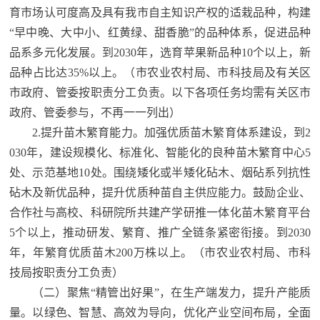
育市场认可度高及具有我市自主知识产权的适栽品种，构建
“早中晚、大中小、红黄绿、甜香脆”的品种体系，促进品种
品系多元化发展。到2030年，选育苹果新品种10个以上，新
品种占比达35%以上。（市农业农村局、市科技局及有关区
市政府、管委按职责分工负责。以下各项任务均需有关区市
政府、管委参与，不再一一列出）
2.提升苗木繁育能力。加强优质苗木繁育体系建设，到2
030年，建设规模化、标准化、智能化的良种苗木繁育中心5
处、示范基地10处。围绕矮化或半矮化砧木、烟砧系列抗性
砧木及新优品种，提升优质种苗自主供应能力。鼓励企业、
合作社与高校、科研院所共建产学研推一体化苗木繁育平台
5个以上，推动研发、繁育、推广全链条紧密衔接。到2030
年，年繁育优质苗木200万株以上。
（市农业农村局、市科
技局按职责分工负责）
（二）聚焦“精管出好果”，在生产端发力，提升产能质
量。以绿色、智慧、高效为导向，优化产业空间布局，全面