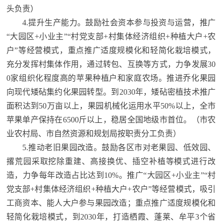
头负责）
4.提升生产能力。鼓励社会资本参与投资与运营，推广
“大园区+小业主”“村党支部+村集体经济组织+种植大户+农
户”等经营模式，重点推广适度规模化和轻简化栽培模式，
充分发挥村集体作用，通过转包、互换等方式，力争发展30
0家组织化程度高的苹果种植户和家庭农场。推进乔化果园
向现代矮砧集约化果园转型。到2030年，矮砧密植技术推广
面积达到50万亩以上，果园机械化运用水平50%以上，全市
苹果单产保持在6500斤以上，稳居全国地级市首位。（市农
业农村局、市自然资源和规划局按职责分工负责）
5.推动老旧果园改造。鼓励各区市对老果园、低效园、
撂荒园采取挖除重建、高接换优、插空补植等模式进行改
造，力争每年改造占比达到10%。推广“大园区+小业主”“村
党支部+村集体经济组织+种植大户+农户”等经营模式，吸引
工商资本、能人大户参与果园改造；重点推广适度规模化和
轻简化栽培模式，到2030年，打造栖霞、蓬莱、牟平3个省