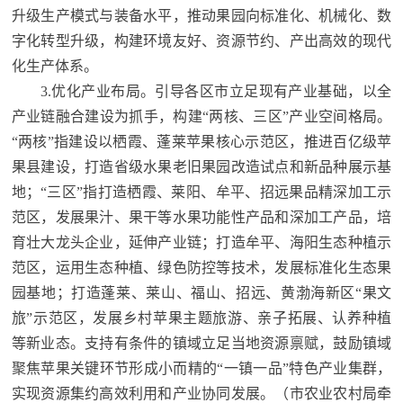
升级生产模式与装备水平，推动果园向标准化、机械化、数
字化转型升级，构建环境友好、资源节约、产出高效的现代
化生产体系。
3.优化产业布局。引导各区市立足现有产业基础，以全
产业链融合建设为抓手，构建“两核、三区”产业空间格局。
“两核”指建设以栖霞、蓬莱苹果核心示范区，推进百亿级苹
果县建设，打造省级水果老旧果园改造试点和新品种展示基
地；“三区”指打造栖霞、莱阳、牟平、招远果品精深加工示
范区，发展果汁、果干等水果功能性产品和深加工产品，培
育壮大龙头企业，延伸产业链；打造牟平、海阳生态种植示
范区，运用生态种植、绿色防控等技术，发展标准化生态果
园基地；打造蓬莱、莱山、福山、招远、黄渤海新区“果文
旅”示范区，发展乡村苹果主题旅游、亲子拓展、认养种植
等新业态。支持有条件的镇域立足当地资源禀赋，鼓励镇域
聚焦苹果关键环节形成小而精的“一镇一品”特色产业集群，
实现资源集约高效利用和产业协同发展。
（市农业农村局牵