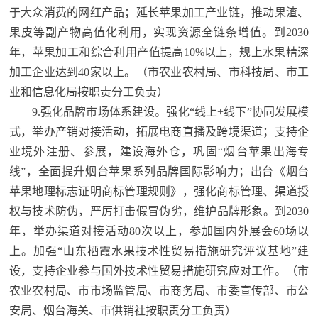
于大众消费的网红产品；延长苹果加工产业链，推动果渣、
果皮等副产物高值化利用，实现资源全链条增值。到2030
年，苹果加工和综合利用产值提高10%以上，规上水果精深
加工企业达到40家以上。
（市农业农村局、市科技局、市工
业和信息化局按职责分工负责）
9.强化品牌市场体系建设。强化“线上+线下”协同发展模
式，举办产销对接活动，拓展电商直播及跨境渠道；支持企
业境外注册、参展，建设海外仓，巩固“烟台苹果出海专
线”，全面提升烟台苹果系列品牌国际影响力；出台《烟台
苹果地理标志证明商标管理规则》，强化商标管理、渠道授
权与技术防伪，严厉打击假冒伪劣，维护品牌形象。到2030
年，举办渠道对接活动80次以上，参加国内外展会60场以
上。加强“山东栖霞水果技术性贸易措施研究评议基地”建
设，支持企业参与国外技术性贸易措施研究应对工作。
（市
农业农村局、市市场监管局、市商务局、市委宣传部、市公
安局、烟台海关、市供销社按职责分工负责）