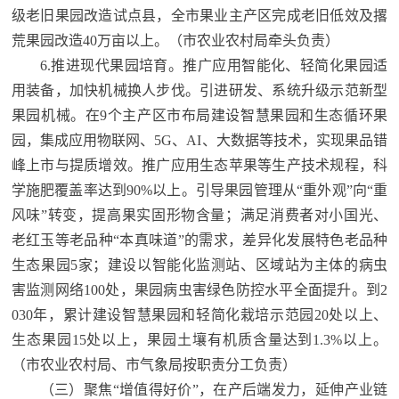
级老旧果园改造试点县，全市果业主产区完成老旧低效及撂
荒果园改造40万亩以上。
（市农业农村局牵头负责）
6.推进现代果园培育。推广应用智能化、轻简化果园适
用装备，加快机械换人步伐。引进研发、系统升级示范新型
果园机械。在9个主产区市布局建设智慧果园和生态循环果
园，集成应用物联网、5G、AI、大数据等技术，实现果品错
峰上市与提质增效。推广应用生态苹果等生产技术规程，科
学施肥覆盖率达到90%以上。引导果园管理从“重外观”向“重
风味”转变，提高果实固形物含量；满足消费者对小国光、
老红玉等老品种“本真味道”的需求，差异化发展特色老品种
生态果园5家；建设以智能化监测站、区域站为主体的病虫
害监测网络100处，果园病虫害绿色防控水平全面提升。到2
030年，累计建设智慧果园和轻简化栽培示范园20处以上、
生态果园15处以上，果园土壤有机质含量达到1.3%以上。
（市农业农村局、市气象局按职责分工负责）
（三）聚焦“增值得好价”，在产后端发力，延伸产业链