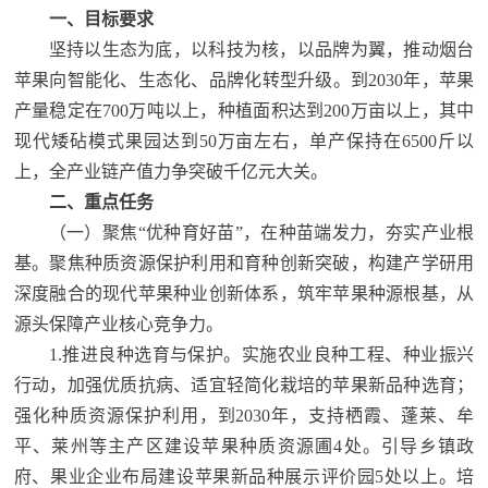
一、目标要求
坚持以生态为底，以科技为核，以品牌为翼，推动烟台
苹果向智能化、生态化、品牌化转型升级。到2030年，苹果
产量稳定在700万吨以上，种植面积达到200万亩以上，其中
现代矮砧模式果园达到50万亩左右，单产保持在6500斤以
上，全产业链产值力争突破千亿元大关。
二、重点任务
（一）聚焦“优种育好苗”，在种苗端发力，夯实产业根
基。
聚焦种质资源保护利用和育种创新突破，构建产学研用
深度融合的现代苹果种业创新体系，筑牢苹果种源根基，从
源头保障产业核心竞争力。
1.推进良种选育与保护。实施农业良种工程、种业振兴
行动，加强优质抗病、适宜轻简化栽培的苹果新品种选育；
强化种质资源保护利用，到2030年，支持栖霞、蓬莱、牟
平、莱州等主产区建设苹果种质资源圃4处。引导乡镇政
府、果业企业布局建设苹果新品种展示评价园5处以上。培