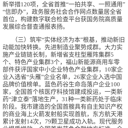
新举措120项，全省首推“一拍共享、一照通用”
“信即办”，政务服务社会合作网点数量居全省
首位，构建数字联合检查平台获国务院高质量
发展综合督查通报表扬。
（三）筑牢“实体经济为本”根基，推动新旧
动能加快转换。先进制造业聚势成群。大力实
施产业链链长制，新增省支柱型雁阵集群5
个、特色产业集群3个，福山新能源商用车零
部件获评国家中小企业特色产业集群，10家企
业入选省“头雁”企业名单，26家企业入选中国
品牌价值榜单。蓝色药谷生命岛落户企业100
家，全国首个核医疗科技馆建成投运，一类新
药“津立泰”落地生产，31种一类新药处于临床
阶段。我市建造的全国首艘具有自主知识产权
的商业海上火箭发射船实现首航，东方航天港
累计发射14次，79颗卫星成功入轨。现代服务