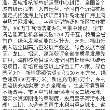
准，国电投核能总部运营中心封顶，全国首个
城市级虚拟电厂入市运营，全国首个近海桩基
固定式招远海上光伏项目和半岛北龙口海上风
电场并网发电。丁字湾新型能源创新区拉开框
架，400万千瓦清洁能源项目集中建设。全市
清洁能源装机容量突破1700万千瓦，稳居全省
首位。绿色发展动能加速壮大。芝罘、福山分
别入选全国高质量发展百强区、绿色发展百强
区，龙口、招远、蓬莱获评全省高质量发展先
进县，海阳核能供暖入选全国首批绿色低碳示
范项目。新培育省级以上绿色工厂27家、绿色
园区3个。新增零碳供暖面积160万平方米、绿
色建筑850万平方米。新建充电桩1万个，乡村
直流快充站实现“乡乡全覆盖”。生态环境质量
不断改善。市区空气质量保持国家二级标准。
落实水资源刚性约束制度，投用套子湾污水处
理厂三期，入选全国再生水利用重点城市。省