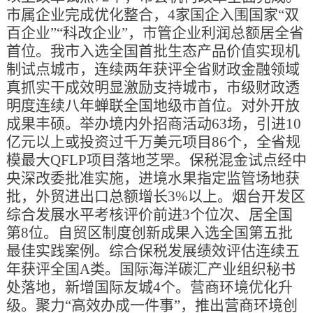
市属企业完成优化整合，4家国企入围国家“双
百企业”“科改企业”，市管企业利润总额居全省
首位。我市入选全国首批生态产品价值实现机
制试点城市，连续两年获评全省财政金融领域
真抓实干成效明显激励支持城市，市级财政透
明度连续八年蝉联全国地级市首位。对外开放
成果丰硕。举办境内外招商活动63场，引进10
亿元以上或投资过千万美元项目86个，全省规
模最大QFLP项目落地芝罘。保税混金试点经中
央深改委批准实施，进境水果指定监管场地获
批，外贸进出口总额增长3%以上。烟台开发区
综合发展水平考核评价前进3个位次、居全国
第8位。自贸区制度创新成果入选全国第五批
最佳实践案例。综合保税发展绩效评估连续五
年获评全国A类。国际海洋碳汇产业组织秘书
处落地，新增国际友城4个。营商环境优化升
级。聚力“高效办成一件事”，推出营商环境创