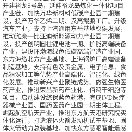
开建裕龙5号岛，延伸裕龙岛炼化一体化项目
产业链，加快万华新材料低碳产业园二期建
设，投产万华乙烯二期、汉高鲲鹏工厂。升级
汽车产业，支持上汽通用东岳基地稳健发展，
推动潍柴—比亚迪新能源动力产业园二期建
设，投产创明圆柱锂电池一期。扩能高端装备
产业，建设环渤海绿色低碳高端智造产业园、
东方海缆北方产业基地、上海锅炉厂高端装备
制造基地。支持有色及贵金属、电子信息、食
品精深加工等优势产业高端化、智能化、绿色
化发展。推动新兴产业聚链成势。做强生物医
药产业，推进荣昌新药产业化、佰鸿干细胞等
项目，启动建设综保蓝色药港，完成IVD医疗
器械产业园、国药医药产业园一期主体工程。
崛起航空航天产业，推进东方航天港研究院实
体化运行，打造液体火箭发动机试车基地、固
体火箭动力总装基地，加快东方慧眼智能遥感