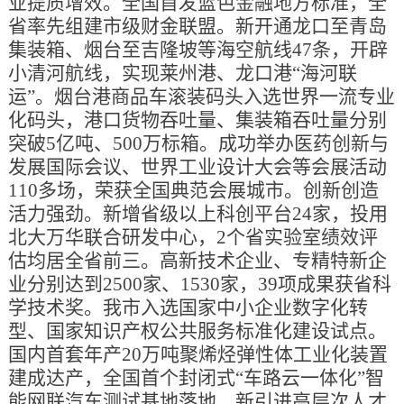
业提质增效。全国首发蓝色金融地方标准，全
省率先组建市级财金联盟。新开通龙口至青岛
集装箱、烟台至吉隆坡等海空航线47条，开辟
小清河航线，实现莱州港、龙口港“海河联
运”。烟台港商品车滚装码头入选世界一流专业
化码头，港口货物吞吐量、集装箱吞吐量分别
突破5亿吨、500万标箱。成功举办医药创新与
发展国际会议、世界工业设计大会等会展活动
110多场，荣获全国典范会展城市。创新创造
活力强劲。新增省级以上科创平台24家，投用
北大万华联合研发中心，2个省实验室绩效评
估均居全省前三。高新技术企业、专精特新企
业分别达到2500家、1530家，39项成果获省科
学技术奖。我市入选国家中小企业数字化转
型、国家知识产权公共服务标准化建设试点。
国内首套年产20万吨聚烯烃弹性体工业化装置
建成达产，全国首个封闭式“车路云一体化”智
能网联汽车测试基地落地。新引进高层次人才