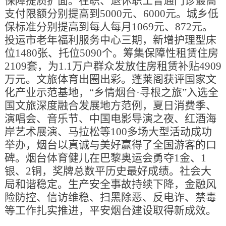
保障提质扩面。在职、退休职工普通门诊最高
支付限额分别提高到5000元、6000元。城乡低
保标准分别提高到每人每月1069元、872元。
投运市老年福利服务中心三期，新增护理型床
位1480张、托位5090个。筹集保障性租赁住房
2109套，为1.1万户群众发放住房租赁补贴4909
万元。文旅体育出圈出彩。蓬莱阁获评国家文
化产业示范基地，“乡情烟台·寻根之旅”入选全
国文旅深度融合发展地方范例，夏日消费季、
演唱会、音乐节、中国电影导演之夜、红酒海
岸艺术展演、马拉松等100多场大型活动成功
举办，烟台以真诚与美好赢得了全国游客的口
碑。烟台体育健儿在巴黎奥运会勇夺1金、1
银、2铜，奖牌总数平历史最好成绩。社会大
局和谐稳定。生产安全事故持续下降，金融风
险防控、信访维稳、扫黑除恶、反电诈、禁毒
等工作扎实推进，平安烟台建设取得新成效。