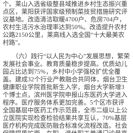
个。莱山入选省级整县域推进乡村生态振兴重
点区，莱阳获评国家级预制菜技贸措施研究评
议基地。改造清洁取暖4700户、危房704户，
农村生活污水治理率达到50%。改造提升农村
公路2150公里，莱高线入选全国“十大最美农
村路”。
（六）践行“以人民为中心”发展思想，繁荣
发展社会事业。教育质量稳步提高。优质幼儿
园占比达到75%，乡村中小学强校扩优全覆
盖。建成32个行业产教融合共同体，烟台卫生
健康职业学院首批新生入学，烟台大学新增3
个博士点，滨州医学院申报山东医药大学进入
程序。医疗服务体系更加完善。5个区市获评
全国基层中医药工作示范县，全市二级以上公
立医院实现检查检验结果共享互认，70%基层
医疗机构完成医防融合标准化流程改造。社会