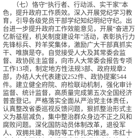
（七）恪守“执行者、行动派、实干家”本
色，提升政府工作质效。深入开展党纪学习教
育，引导各级党员干部学纪知纪明纪守纪。出
台进一步提升政府工作效能意见，开展“奋进万
亿新征程，机关制度建设年”活动，表彰执行力
先锋标兵、羚羊奖集体，激励广大干部真抓实
干、唯旗是夺。自觉接受人大及其常委会监
督、政协民主监督，向市人大常委会报告专项
工作13项，制定地方性法规3部、政府规章2
部，办结人大代表建议252件、政协提案544
件。建立健全府院、府检联动机制，强化审计
监督、统计监督，高质量完成第五次全国经济
普查登记。严格落实全面从严治党主体责任，
认真整改省委巡视反馈问题，狠抓整治形式主
义为基层减负，集中整治群众身边不正之风和
腐败问题。深化国防动员体制改革，退役军
人、双拥共建、海防等工作扎实推进。市红十