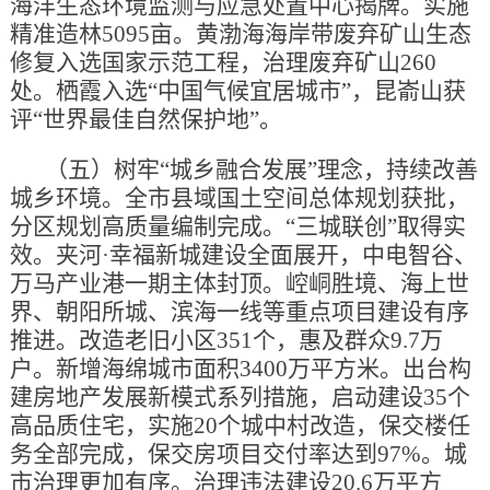
海洋生态环境监测与应急处置中心揭牌。实施
精准造林5095亩。黄渤海海岸带废弃矿山生态
修复入选国家示范工程，治理废弃矿山260
处。栖霞入选“中国气候宜居城市”，昆嵛山获
评“世界最佳自然保护地”。
（五）树牢“城乡融合发展”理念，持续改善
城乡环境。全市县域国土空间总体规划获批，
分区规划高质量编制完成。“三城联创”取得实
效。夹河·幸福新城建设全面展开，中电智谷、
万马产业港一期主体封顶。崆峒胜境、海上世
界、朝阳所城、滨海一线等重点项目建设有序
推进。改造老旧小区351个，惠及群众9.7万
户。新增海绵城市面积3400万平方米。出台构
建房地产发展新模式系列措施，启动建设35个
高品质住宅，实施20个城中村改造，保交楼任
务全部完成，保交房项目交付率达到97%。城
市治理更加有序。治理违法建设20.6万平方