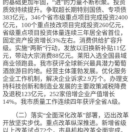
的基础更加牢固，“进”的力量不断积聚。投资
质效持续提升。争取超长期特别国债、专项债
383亿元，346个省市级重点项目完成投资2400
亿元，100个重点技改项目完成投资260亿元，
省级重点项目投资体量连续三年居全省首位，
固定资产投资增长3%左右。消费供给扩容升
级。实施“两新”行动，发放以旧换新补贴11亿
元，带动大宗消费88亿元。莱阳入选全国县域
商业领跑县。我市获评全球新兴最具潜力葡萄
酒旅游目的地。经营主体蓬勃发展。优化服务
企业工作机制，解决企业诉求2.9万个。办理支
持科技创新和制造业发展的主要政策减税降费
及退税123亿元，252家倍增企业产值增长
14%。我市质量工作连续四年获评全省A级。
（二）落实“全面深化改革”部署，迈出改革
开放坚实步伐。重点改革纵深推进。新增省级
以上改革试点72个，市县机构改革全面完成。