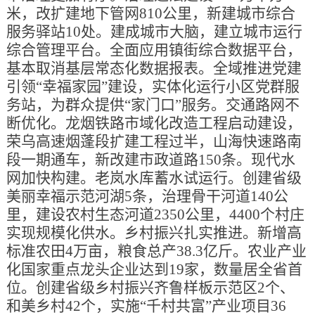
米，改扩建地下管网810公里，新建城市综合
服务驿站10处。建成城市大脑，建立城市运行
综合管理平台。全面应用镇街综合数据平台，
基本取消基层常态化数据报表。全域推进党建
引领“幸福家园”建设，实体化运行小区党群服
务站，为群众提供“家门口”服务。交通路网不
断优化。龙烟铁路市域化改造工程启动建设，
荣乌高速烟蓬段扩建工程过半，山海快速路南
段一期通车，新改建市政道路150条。现代水
网加快构建。老岚水库蓄水试运行。创建省级
美丽幸福示范河湖5条，治理骨干河道140公
里，建设农村生态河道2350公里，4400个村庄
实现规模化供水。乡村振兴扎实推进。新增高
标准农田4万亩，粮食总产38.3亿斤。农业产业
化国家重点龙头企业达到19家，数量居全省首
位。创建省级乡村振兴齐鲁样板示范区2个、
和美乡村42个，实施“千村共富”产业项目36