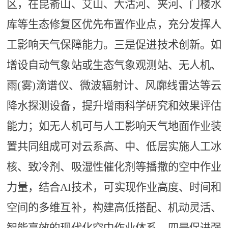
区，在昆嵛山、艾山、大沽河、夹河、门楼水
库等生态修复区优先布置作业点，充分发挥人
工影响天气保障能力
。
三是促进技术创新。
如
增设自动气象站或生态气象观测站、无人机、
雨
(雾)滴谱仪、微波辐射计、风廓线雷达等云
降水探测设备，提升增雨科学研究和效果评估
能力；如无人机可与人工影响天气地面作业装
置共同组成可对云系高、中、低层实施人工冰
核、致冷剂、吸湿性催化剂等播撒的空中作业
力量，结合AI技术，可实现作业高度、时间和
空间的多维互补，构建高低搭配、机动灵活、
智能高效的现代化空中作业体系
。
四是
促进
强