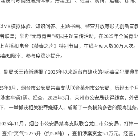
探索建设制毒物品追溯体系，搭建生产、经营、购销、运输、仓储、
以VR模拟体验、知识问答、主题书画、警营开放等形式创新宣
者联盟；举办“无毒青春”校园主题宣传活动，在2025年全省青
上直播和电台《禁毒之声》特别节目，在线互动人数30万人次。
民禁毒知晓率、参与度稳步提升。
副局长王诗新通报了2025年以来烟台市破获的4起毒品犯罪典
025年8月，烟台市公安局禁毒支队联合莱州市公安局，历经五个
查扣涉案车辆1辆。经查，2025年3月，莱州市公安局获得线索，
下，一举抓获相关犯罪嫌疑人，斩断了一条横跨多省的贩毒链条
2025年11月，烟台市公安局禁毒支队联合龙口市公安局，打掉
查扣“笑气”2275升（约5.8吨），查扣涉案资金5.1万元。经