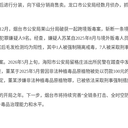
点后进行分装，向下级分销商售卖。龙口市公安局经数月侦办，
5年12月，烟台市公安局莱山分局破获一起跨境贩毒案，斩断一条
犯罪嫌疑人9名。经查，嫌疑人苏某自2025年8月与境外贩毒人
案后毛发检测均为阳性，其中1人被强制隔离戒毒，7人被采取刑
案。2026年5月上旬，海阳市公安局留格庄派出所民警在踏查中
，董某于2025年5月曾因非法种植毒品原植物被处以罚款100
定，董某涉嫌非法种植毒品原植物罪，已被依法采取刑事强制措
的开局之年。下一步，烟台市将持续完善“全链条打击、全时空
升毒品治理能力和水平。