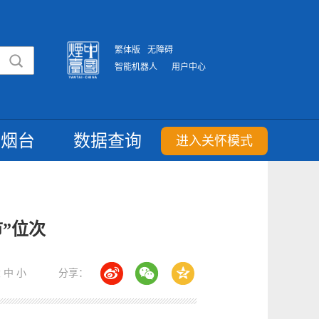
繁体版
无障碍
智能机器人
用户中心
重烟台
数据查询
进入关怀模式
”位次
大
中
小
分享：