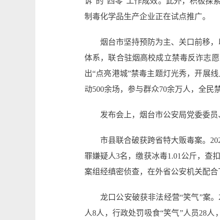
诉”的“四零”工作成效。此外，积极
制毒化学品生产企业正在试点推广。
烟台市坚持预防为主、关口前移，
体系，联合驻烟高校成立禁毒反诈志愿
出“点亮港城”禁毒主题灯光秀，开展线
动500余场，参与群众70余万人，全
发布会上，烟台市公安局党委委员、
市县联合破获跨省特大贩毒案。2
罪嫌疑人3名，缴获冰毒1.01公斤，
案组经缜密侦查，在外省公安机关配合
龙口公安破获非法经营“笑气”案。
人8人，行政处罚吸食“笑气”人员28人，