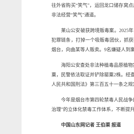
往外省购买“笑气”，运回龙口储存窝
非法经营“笑气”通道。
莱山公安破获跨境贩毒案。202
犯罪链条，打掉一个吸贩毒团伙，抓获
烟台，向曲某等人贩卖。9名嫌疑人到
海阳公安查处非法种植毒品原植物
粟，民警依法取证并铲除罂粟2株。经查
人民共和国刑法》第三百五十一条之规
今年是烟台市第四轮禁毒人民战争
治理”的立体化禁毒工作体系，不断提
中国山东网记者 王伯渠 报道