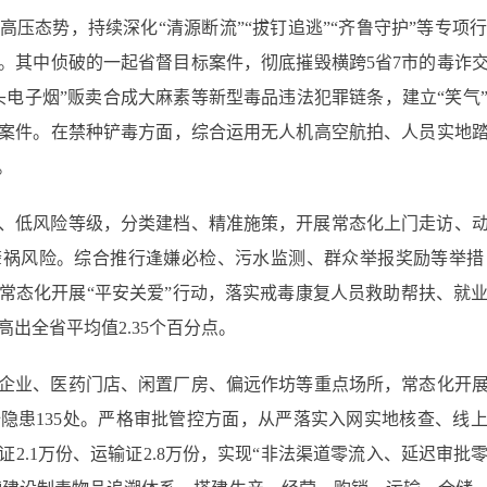
压态势，持续深化“清源断流”“拔钉追逃”“齐鲁守护”等专项行
7起。其中侦破的一起省督目标案件，彻底摧毁横跨5省7市的毒诈
头电子烟”贩卖合成大麻素等新型毒品违法犯罪链条，建立“笑气
案件。在禁种铲毒方面，综合运用无人机高空航拍、人员实地
。
、低风险等级，分类建档、精准施策，开展常态化上门走访、
肇祸风险。综合推行逢嫌必检、污水监测、群众举报奖励等举措
常态化开展“平安关爱”行动，落实戒毒康复人员救助帮扶、就
高出全省平均值2.35个百分点。
企业、医药门店、闲置厂房、偏远作坊等重点场所，常态化开展易
全隐患135处。严格审批管控方面，从严落实入网实地核查、线
买证2.1万份、运输证2.8万份，实现“非法渠道零流入、延迟审