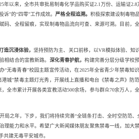
25年以来，全市共审批易制毒化学品购买证2.1万份、运输证2
诉”的“四零”工作成效。
严格全程追溯。
积极探索建设制毒物
赋码、全程留痕，实现制毒物品流向可查、来源可溯。目前，全
打造沉浸体验，
坚持预防为主、关口前移，以VR模拟体验、知
验相结合的宣教新路。
深化青春护航，
构建完善分层分级学校
办“无毒青春”校园主题宣传活动，在2025年全省青少年禁毒知
亮港城”禁毒主题灯光秀，开展线上直播和电台《禁毒之声》防
年以来，全市累计开展各类宣教活动500余场，参与群众70余万人
开局之年，下步，我们将持续完善“全链条打击、全时空防范、
治理能力和水平。希望广大新闻媒体朋友聚焦禁毒一线，加大
手共建无毒平安城市。