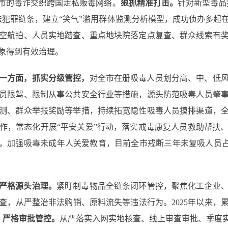
7市的毒诈交织跨国走私贩毒网络。
狠抓精准打击。
针对新型毒品
法犯罪链条，建立“笑气”滥用群体监测分析模型，成功侦办多起
空航拍、人员实地踏查、重点地块院落定点复查、群众线索有
象得到有效治理。
一方面，抓实分级管控，
对全市在册吸毒人员划分高、中、低
员限驾、限制从事公共安全行业等措施，源头防范吸毒人员肇
测、群众举报奖励等举措，持续拓宽隐性吸毒人员摸排渠道，
作，常态化开展“平安关爱”行动，落实戒毒康复人员救助帮扶
，加强吸毒未成年人关爱教育，目前全市戒断三年未复吸人员占比达到
严格源头治理
。
紧盯制毒物品全链条闭环管控，聚焦化工企业
，从严整治非法购销、原料流失等违法行为。2025年以来，累
。
严格审批管控。
从严落实入网实地核查、线上审查审批、季度实