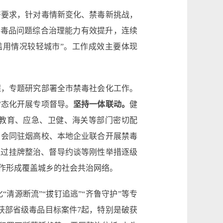
署要求，针对毒情新变化、禁毒新挑战，
市毒品问题综合治理能力有效提升，连续
滥用情况较轻城市”。工作成效主要体现
程，专题研究部署全市禁毒社会化工作。
常态化开展专项督导。
坚持一体联动。
健
、教育、应急、卫健、海关等部门密切配
，会同驻烟高校、本地企业联合开展禁毒
通过挂牌整治、督导约谈等刚性举措逐级
作形成覆盖城乡的社会共治网络。
清源断流”“拔钉追逃”“齐鲁守护”等专
破获部省级毒品目标案件7起，特别是破获