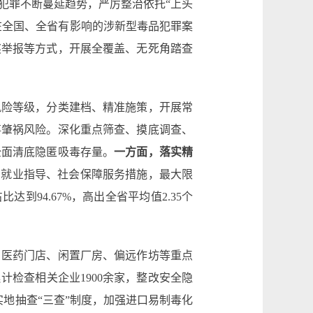
犯罪不断蔓延趋势，严厉整治依托“上头
在全国、全省有影响的涉新型毒品犯罪案
奖举报等方式，开展全覆盖、无死角踏查
风险等级，分类建档、精准施策，开展常
事肇祸风险。深化重点筛查、摸底调查、
全面清底隐匿吸毒存量。
一方面，落实精
、就业指导、社会保障服务措施，最大限
94.67%，高出全省平均值2.35个
、医药门店、闲置厂房、偏远作坊等重点
计检查相关企业1900余家，整改安全隐
地抽查“三查”制度，加强进口易制毒化