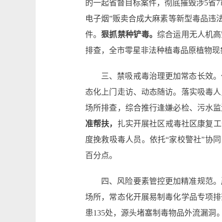
的一起省督目标案件，彻底摧毁涉5省
电子烟”贩卖合成大麻素等新型毒品违
件。
狠抓禁种铲毒。
综合运用无人机高
排查，全市零星非法种植毒品原植物现
三、禁吸戒毒治理更加常态长效。
态化上门走访、动态随访。落实吸毒人
场所排查，综合推行逢嫌必检、污水监
准帮扶，
扎实开展社区戒毒社区康复工
度挽救吸毒人员。依托“家校警社”协同
百分点。
四、风险要素管控更加精准规范。
场所，常态化开展易制毒化学品专项排查
患135处，源头堵塞制毒物品外流漏洞