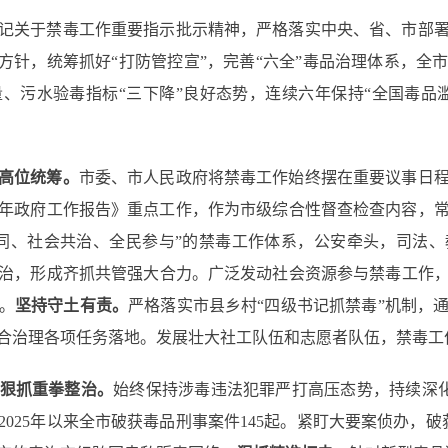
记关于禁毒工作重要指示批示精神，严格落实中央、省、市部
”方针，统筹抓好“打防管控宣”，完善“六全”毒品治理体系，全
、污水验毒指标“三下降”良好态势，连续六年保持“全国毒品
高位统筹。
市委、市人民政府将禁毒工作始终摆在重要议事日
26年政府工作报告》重点工作，作为市级综合性督查检查内容，
同、社会共治、全民参与”的禁毒工作体系，公安牵头，司法
治，形成齐抓共管强大合力。广泛发动社会资源参与禁毒工作
。
坚持守土有责。
严格落实市县乡村“四级书记抓禁毒”机制，
合治理各项任务落地。发展壮大社工队伍和志愿者队伍，禁毒工
狠抓重拳整治。
始终保持涉毒违法犯罪严打高压态势，持续深化“
025年以来全市破获毒品刑事案件145起。紧盯大要案侦办，