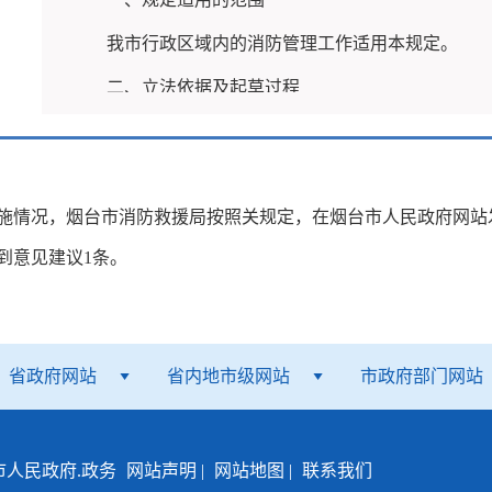
2
我市行政区域内的消防管理工作适用本规定。
二、立法依据及起草过程
《规定》主要依据《中华人民共和国消防法》《
办法》和《山东省实施消防安全责任制规定》等，同时
施情况，
烟台市消防救援局按照
关规定
，
在烟台市人民政府网站
武汉市、厦门市、太原市、肇庆市等地的有关规定。
到意见建议
1
条。
三、《规定》主要内容
《规定》共
28条，对各级政府、相关部门及社会
第4条明确了三级政府的消防工作职责，市人民政府负
省政府网站
省内地市级网站
市政府部门网站
工作职责情况进行监督检查和考核，保障公共消防设施
发展水平相适应；
各区市
人民政府负责本辖区内的消防
人民政府.政务
网站声明
|
网站地图
|
联系我们
队伍建设、消防宣传等消防工作经费纳入年度财政预算