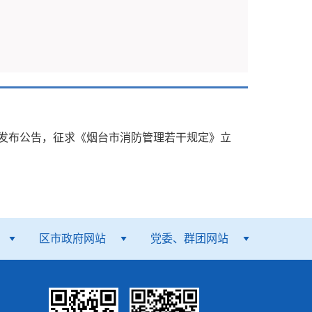
026
年
2
月
2
日
山东省消防条例》、国务院《消防安全责任制实施
总结了现行的切实有效的做法，借鉴了海南省、
发布
公告，征求
《烟台市消防管理若干规定》立
单位消防安全责任落实进行了具体规定。《规定》
责全市消防工作，依法对下一级人民政府履行消防
区市政府网站
党委、群团网站
、消防装备和消防队伍的建设与经济建设、社会
工作，将辖区内公共消防设施、消防装备和消防
，组织开展消防工作；乡镇人民政府、街道办事