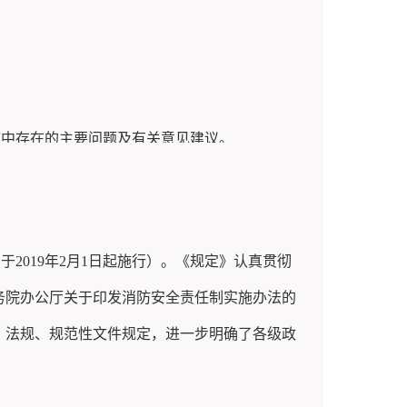
施中存在的主要问题及有关意见建议。
号烟台市消防救援局
，请在信封上注明
“《烟台市
》于
2019年2月1日起施行）。《规定》认真贯彻
务院办公厅关于印发消防安全责任制实施办法的
月
29
日烟台市政府令第
142
号公布
）
、法规、规范性文件规定，进一步明确了各级政
烟台市
消防救援局