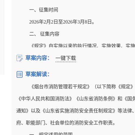
一、征集时间
2026
年
2
月
2
日至
2026
年
3
月
8
日。
二、
征集内容
《
规定
》自实施以来的执行情况、实施效果、实
草案内容：
三、意见建议反馈途径
一键下载
1
、
通过信函将意见发至：烟台市
莱山区芙蓉路
4
草案解读：
消防管理若干规定》立法后评估意见建议”字样；
《烟台市消防管理若干规定》（以下简称《规定
2
、
通过电子邮件将意见发至：
fhcfzk@163.com
。
《中华人民共和国消防法》《山东省消防条例》和《国
附件：《烟台市消防管理若干规定》（
2018
年
12
通知》以及《山东省实施消防安全责任制规定》等法律
府、职能部门、社会单位的消防安全工作职责。
一、规定适用的范围