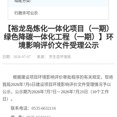
组配分类:
行政许可公示
【裕龙岛炼化一体化项目（一期）
绿色降碳一体化工程（一期）】环
境影响评价文件受理公示
日期：2026-07-07
来源： 市生态环境局
根据建设项目环境影响评价审批程序的有关规定，现将
我局
20
26
年
7
月
6
日建设项目环境影响评价文件受理情况予以
公示，公示期为
20
26
年
7
月
7
日－
20
26
年
7
月
20
日（
10
个工作
日）。
联系电话：
0535-6632116