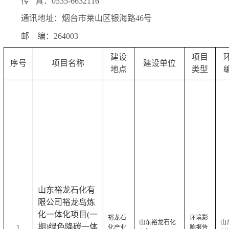
传
真：0535-6632116
通讯地址：烟台市
莱山区银海路
46号
邮
编：26400
3
建设
项目
序号
项目名称
建设单位
地点
类型
山东裕龙石化有
限公司裕龙岛炼
化一体化项目(一
裕龙石
环境影
山东裕龙石化
山
期)绿色降碳一体
1
化产业
响报告