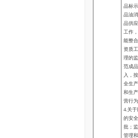
品标
品油
品供
工作
能整
资质
理的
范成
入，
全生
和生
营行
4.关
的安
批；
管理