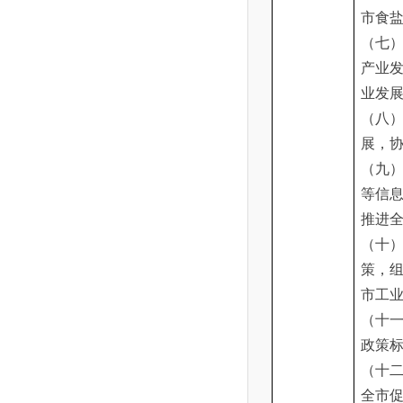
市食
（七
产业
业发
（八
展，
（九
等信
推进
（十
策，
市工
（十
政策
（十
全市