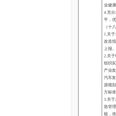
业健
4.充
平，
（十
1.关
改造
上报
2.关
于
组织
产业
汽车
源规
方标
3.关
急管
核，