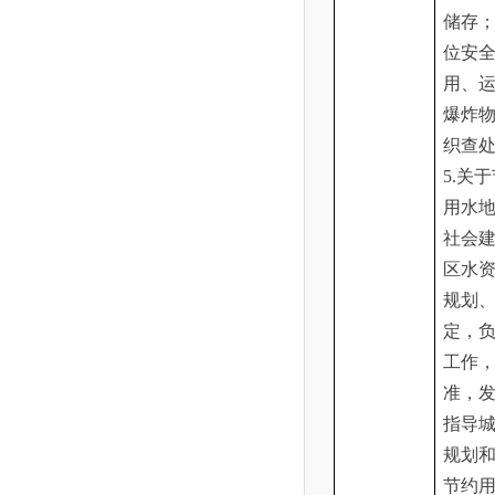
储存
位安
用、
爆炸
织查
5.关
用水
社会
区水
规划
定，
工作
准，
指导
规划
节约