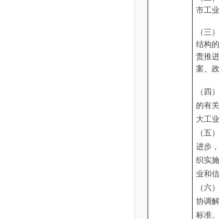
市工
（三
结构
责推
案、
（四
的有
大工
（五
进步
织实
业和
（六
协调
标准