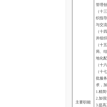
管理
（十
织指
与交
（十
并组
（十
局、
地化
（十
（十
批服务
求，
1.精
2.加
主要职能
3.提