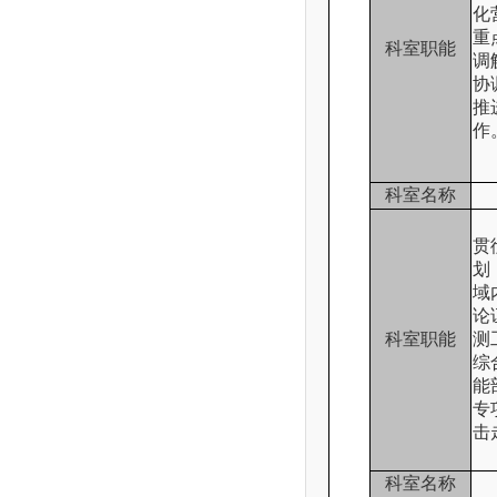
化
重
科室职能
调
协
推
作
科室名称
贯
划
域
论
科室职能
测
综
能
专
击
科室名称