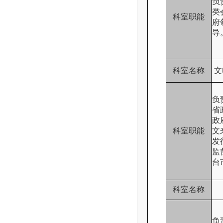
负
类
科室职能
府
导
科室名称
文
负
省
政
科室职能
文
发
监
台
科室名称
负