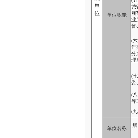
(
单
城
位
规
单位职能
业
督
(
作
分
理
(
委
(
等
(
烟
单位名称