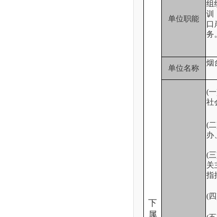
组
训
单位职能
口
务
烟
单位名称
(
社
(
办
(
关
指
(
下
属