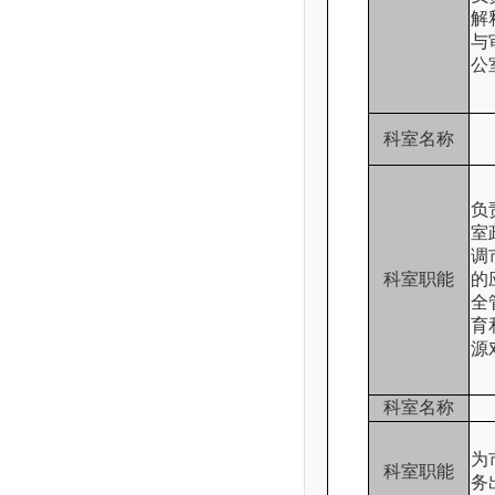
解
与
公
科室名称
负
室
调
科室职能
的
全
育
源
科室名称
为
科室职能
务