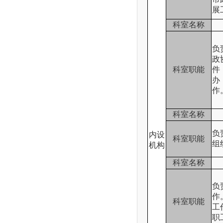
展
科室名称
负
政
科室职能
件
办
作
科室名称
负
内设
科室职能
组
机构
科室名称
负
作
科室职能
工
职