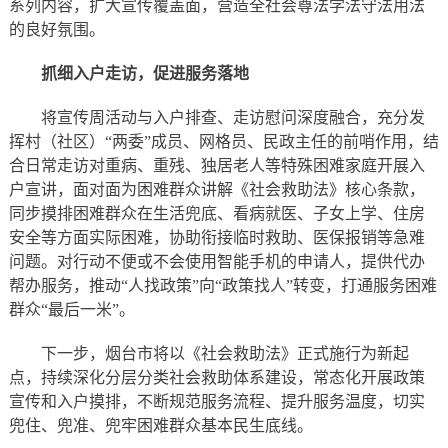
系列内容，扩大宣传覆盖面，营造全社会尊法学法守法用法
的良好氛围。
抓细入户走访，促进服务落地
将宣传周活动与入户排查、走访慰问深度融合，充分发
挥村（社区）“两委”成员、网格员、民政主任的前哨作用，结
合日常走访对重病、重残、独居老人等特殊困难家庭开展入
户宣讲，面对面为困难群众讲解《社会救助法》核心条款，
同步摸排困难群众在生活兜底、看病就医、子女上学、住房
安全等方面实际困难，协助衔接临时救助、医保报销等急难
问题。对行动不便或不会使用智能手机的申请人，提供代办
帮办服务，推动“人找政策”向“政策找人”转变，打通服务困难
群众“最后一米”。
下一步，烟台市将以《社会救助法》正式施行为新起
点，持续深化分层分类社会救助体系建设，常态化开展政策
宣传和入户摸排，不断规范服务流程、提升服务温度，切实
兜住、兜准、兜牢困难群众基本民生底线。