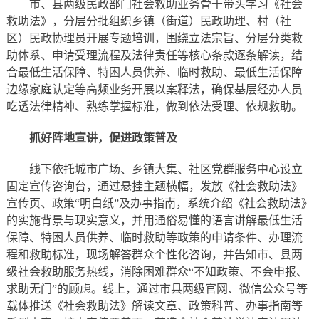
市、县两级民政部门社会救助业务骨干带头学习《社会
救助法》，分层分批组织乡镇（街道）民政助理、村（社
区）民政协理员开展专题培训，围绕立法宗旨、分层分类救
助体系、申请受理流程及法律责任等核心条款逐条解读，结
合最低生活保障、特困人员供养、临时救助、最低生活保障
边缘家庭认定等高频业务开展以案释法，确保基层经办人员
吃透法律精神、熟练掌握标准，做到依法受理、依规救助。
抓好阵地宣讲，促进政策普及
线下依托城市广场、乡镇大集、社区党群服务中心设立
固定宣传咨询台，通过悬挂主题横幅，发放《社会救助法》
宣传页、政策“明白纸”及办事指南，系统介绍《社会救助法》
的实施背景与现实意义，并用通俗易懂的语言讲解最低生活
保障、特困人员供养、临时救助等政策的申请条件、办理流
程和救助标准，现场解答群众个性化咨询，并告知市、县两
级社会救助服务热线，消除困难群众“不知政策、不会申报、
求助无门”的顾虑。线上，通过市县两级官网、微信公众号等
载体推送《社会救助法》解读文章、政策科普、办事指南等