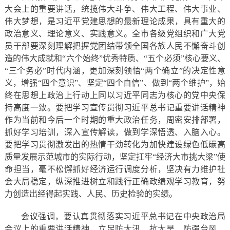
大会上的重要讲话，统揽伟大斗争、伟大工程、伟大事业、
伟大梦想，是习近平党建思想的最新理论成果，具有重大的
政治意义、理论意义、实践意义。全市各级党组织和广大党
员干部要深刻理解把握党团结带领全国各族人民不懈奋斗创
造的伟大成就和“六个始终”优秀特质、“五个必须”核心要义、
“三个务必”时代内涵，更加深刻领悟“两个确立”的决定性意
义，增强“四个意识”、坚定“四个自信”、做到“两个维护”，始
终在思想上政治上行动上同以习近平同志为核心的党中央保
持高度一致。要把学习宣传贯彻习近平总书记重要讲话精神
作为当前和今后一个时期的重大政治任务，周密安排部署，
抓好学习培训，深入宣传解读，做到学深悟透、入脑入心。
要把学习贯彻激发出的热情干劲转化为加快建设绿色低碳高
质量发展示范城市的实际行动，坚定扛牢“经济大市挑大梁”使
命担当，毫不松懈抓好经济运行调度分析，坚决有力维护社
会大局稳定，纵深推进树立和践行正确政绩观学习教育，努
力创造出经得起实践、人民、历史检验的实绩。
会议强调，要认真贯彻落实习近平总书记在中央政治局
会议上的重要讲话精神，立足防大汛、抗大旱、防强台风，