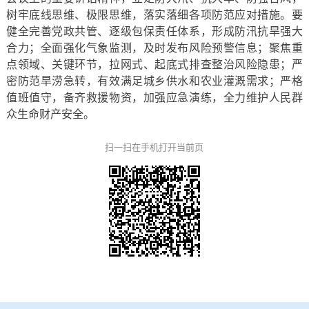
树牢底线思维、极限思维，落实落细各项防范应对措施。要
健全完善党政共管、逐级包保责任体系，形成防汛抗旱强大
合力；全面强化气象监测，及时发布风险预警信息；聚焦重
点领域、关键环节，拉网式、起底式排查整治风险隐患；严
密防范旱涝急转，有效满足城乡供水和农业灌溉需求；严格
值班值守，备齐救援物资，加强应急演练，全力维护人民群
众生命财产安全。
扫一扫在手机打开当前页