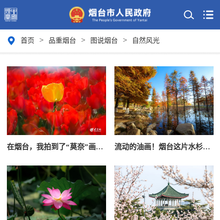
>
>
>
首页
品重烟台
图说烟台
自然风光
在烟台，我拍到了“莫奈”画中的春天！
流动的油画！烟台这片水杉林正上演“渐变魔法”