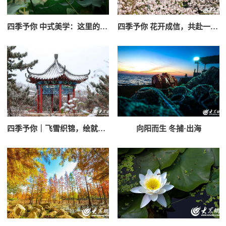
四季予你 中式美学：这里的荷影，美得倾城
四季予你 花开成信，共赴一场春天的约会
四季予你｜飞雪织锦，绘就烟台冬日梦幻画卷
向阳而生 冬捕·出海