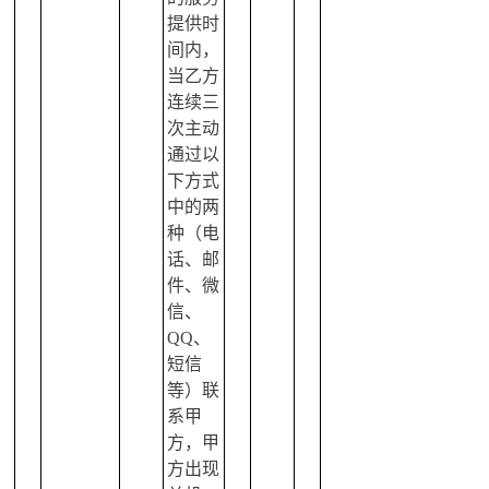
提供时
间内，
当乙方
连续三
次主动
通过以
下方式
中的两
种（电
话、邮
件、微
信、
QQ、
短信
等）联
系甲
方，甲
方出现