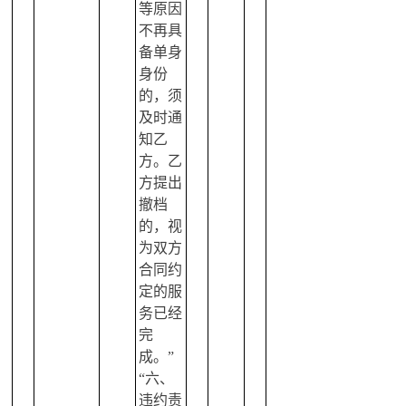
等原因
不再具
备单身
身份
的，须
及时通
知乙
方。乙
方提出
撤档
的，视
为双方
合同约
定的服
务已经
完
成。”
“六、
违约责