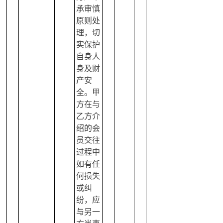
承审慎
原则处
理，切
实保护
自身人
身及财
产安
全。甲
方在与
乙方介
绍的会
员交往
过程中
如有任
何损失
或纠
纷，应
与另一