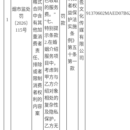
已收取
格式
卺
者权
的服务
合同
烟市监处
文
益保
91370602MAED07B6
费。”
中含
罚
罚
化
1
护法
“七、
有其
〔
2
026〕
款
传
实施
特别提
他加
115号
媒
条
示条款
重消
有
例》
2.在婚
费者
限
第五
姻介绍
责
公
十条
服务项
任、
司
第一
目中，
排除
款
考虑到
或者
甲方与
限制
乙方介
消费
绍对象
者权
相处的
利的
复杂性
内容
及隐私
案
保护，
乙方无