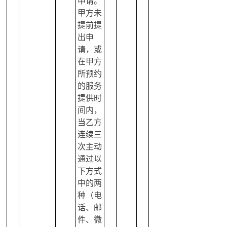
申请。
甲方未
提前提
出申
请，或
在甲方
所预约
的服务
提供时
间内，
当乙方
连续三
次主动
通过以
下方式
中的两
种（电
话、邮
件、微