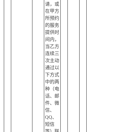
请，或
在甲方
所预约
的服务
提供时
间内，
当乙方
连续三
次主动
通过以
下方式
中的两
种（电
话、邮
件、微
信、
QQ、
短信
等）联