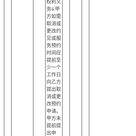
权利义
务4.甲
方如需
取消或
更改约
见或服
务预约
时间应
提前至
少一个
工作日
向乙方
提出取
消或更
改预约
申请。
甲方未
提前提
出申