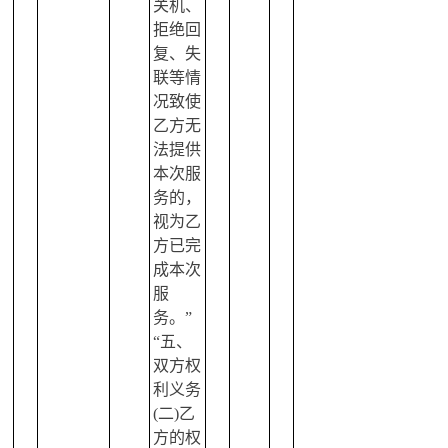
关机、
拒绝回
复、失
联等情
况致使
乙方无
法提供
本次服
务的，
视为乙
方已完
成本次
服
务。”
“五、
双方权
利义务
(二)乙
方的权