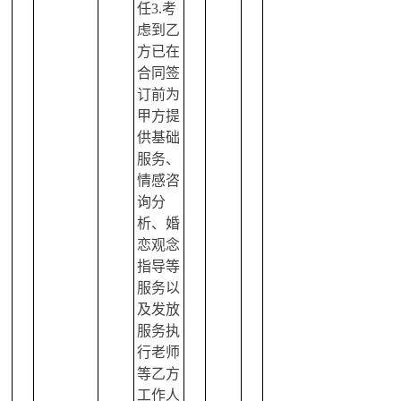
任3.考
虑到乙
方已在
合同签
订前为
甲方提
供基础
服务、
情感咨
询分
析、婚
恋观念
指导等
服务以
及发放
服务执
行老师
等乙方
工作人