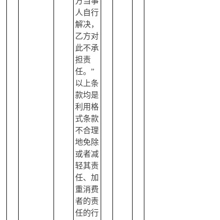
方当事
人自行
解决，
乙方对
此不承
担责
任。”
以上条
款均是
利用格
式条款
不合理
地免除
或者减
轻其责
任、加
重消费
者的责
任的行