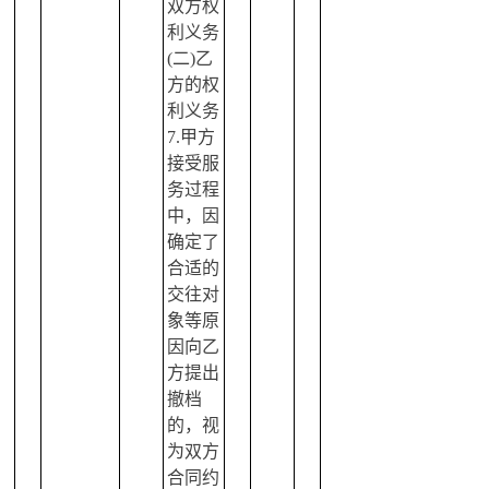
双方权
利义务
(二)乙
方的权
利义务
7.甲方
接受服
务过程
中，因
确定了
合适的
交往对
象等原
因向乙
方提出
撤档
的，视
为双方
合同约