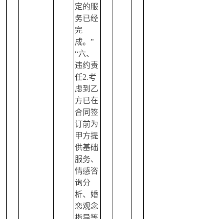
定的服
务已经
完
成。”
“六、
违约责
任2.考
虑到乙
方已在
合同签
订前为
甲方提
供基础
服务、
情感咨
询分
析、婚
恋观念
指导等