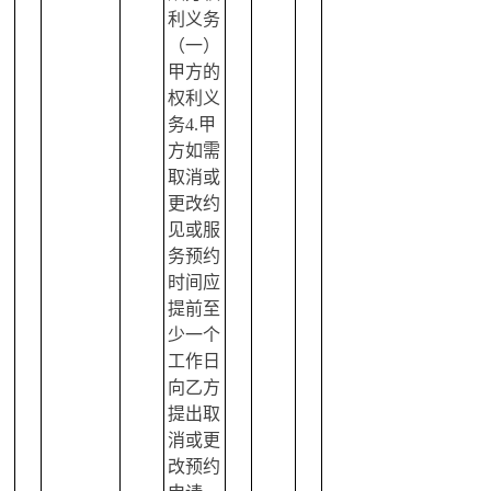
利义务
（一）
甲方的
权利义
务4.甲
方如需
取消或
更改约
见或服
务预约
时间应
提前至
少一个
工作日
向乙方
提出取
消或更
改预约