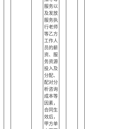
服务以
及发放
服务执
行老师
等乙方
工作人
员的薪
资、服
务资源
投入及
分配、
配对分
析咨询
成本等
因素，
合同生
效后，
甲方单