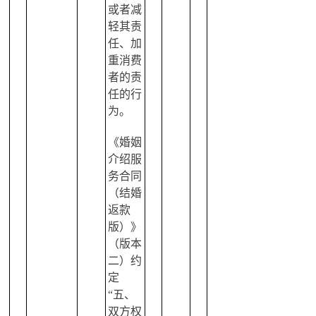
或者减
轻其责
任、加
重消费
者的责
任的行
为。
《婚姻
介绍服
务合同
（结婚
返款
版）》
（版本
二）约
定
“五、
双方权