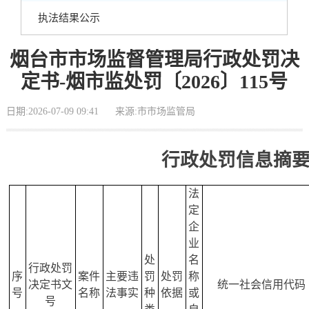
执法结果公示
烟台市市场监督管理局行政处罚决
定书-烟市监处罚〔2026〕115号
日期:2026-07-09 09:41
来源:市市场监管局
行政处罚信息摘
法
定
企
业
处
名
行政处罚
序
案件
主要违
罚
处罚
称
决定书文
统一社会信用代码
号
名称
法事实
种
依据
或
号