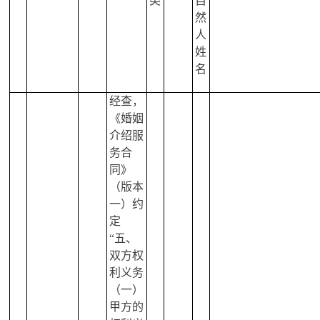
类
自
然
人
姓
名
经查，
《婚姻
介绍服
务合
同》
（版本
一）约
定
“五、
双方权
利义务
（一）
甲方的