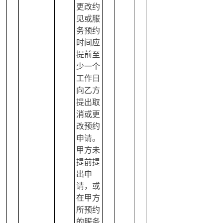
更改约
见或服
务预约
时间应
提前至
少一个
工作日
向乙方
提出取
消或更
改预约
申请。
甲方未
提前提
出申
请，或
在甲方
所预约
的服务