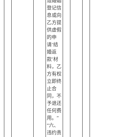
造婚姻
登记信
息或向
乙方提
供虚假
的申
请‘结
婚返
款’材
料，乙
方有权
立即终
止合
同，不
予退还
任何费
用。”
“六、
违约责