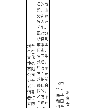
员的薪
资、服
务资源
投入及
分配、
配对分
析咨询
成本等
烟台
因素，
合卺
合同生
文化
效后，
传媒
甲方单
有限
方面要
公司
求提前
经营
《中
终止合
者与
华人
同的，
消费
烟
民共
乙方不
者订
台
和国
予退还
立的
合
消费