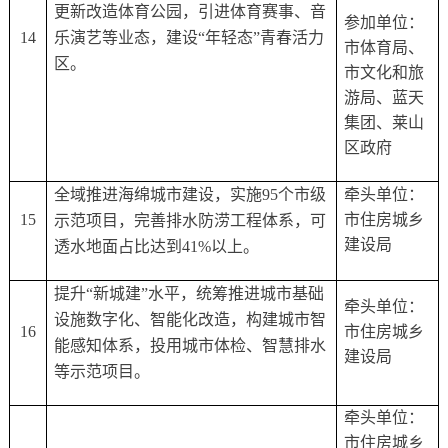
更新改造体育公园，引进体育赛事、音
参加单位：
14
乐演艺等业态，建设
“年轻态”青春活力
市体育局、
区。
市文化和旅
游局、蓝天
集团、莱山
区政府
全域推进海绵城市建设，实施
95个市级
牵头单位：
15
市住房城乡
示范项目，完善排水防涝工程体系，可
建设局
透水地面占比达到41%以上。
提升
“新城建”水平，统筹推进城市基础
牵头单位：
设施数字化、智能化改造，构建城市智
16
市住房城乡
能感知体系，投用城市体检、智慧排水
建设局
等示范项目。
牵头单位：
市住房城乡