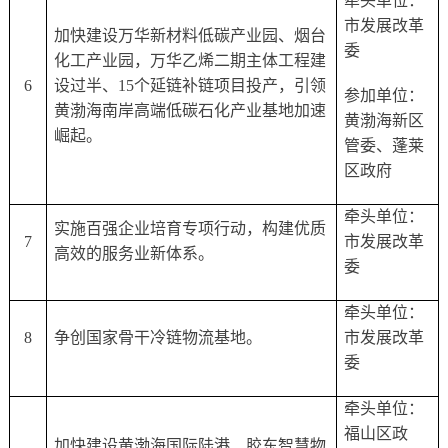
牵头单位：
市发展改革
加快建设万华新材料低碳产业园、烟台
委
化工产业园，万华乙烯二期主体工程建
6
设过半、
15个延链补链项目投产，引领
参加单位：
黄渤海南岸高端低碳石化产业基地加速
黄渤海新区
崛起。
管委、蓬莱
区政府
牵头单位：
实施百强企业培育专项行动，构建优质
7
市发展改革
高效的服务业新体系。
委
牵头单位：
8
争创国家骨干冷链物流基地。
市发展改革
委
牵头单位：
福山区政
加快建设黄渤海国际陆港、胶东智慧物