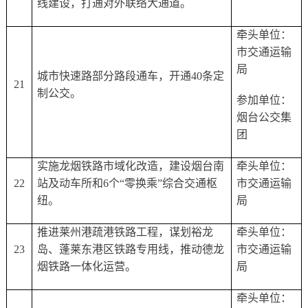
线建设，打通对外联络大通道。
牵头单位：
市交通运输
局
城市快速路部分路段通车，开通
40条定
21
制公交。
参加单位：
烟台公交集
团
实施龙烟铁路市域化改造，建设烟台南
牵头单位：
22
站及动车所和
6个“零换乘”综合交通枢
市交通运输
纽。
局
推进莱州港疏港铁路工程，谋划裕龙
牵头单位：
23
岛、蓬莱东港区铁路专用线，推动德龙
市交通运输
烟铁路一体化运营。
局
牵头单位：