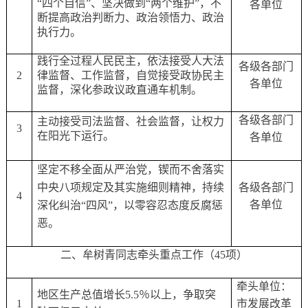
“四个自信”、坚决做到“两个维护”，不
各单位
断提高政治判断力、政治领悟力、政治
执行力。
践行全过程人民民主，依法接受人大法
各级各部门
2
律监督、工作监督，自觉接受政协民主
各单位
监督，深化参政议政直通车机制。
各级各部门
主动接受司法监督、社会监督，让权力
3
在阳光下运行。
各单位
坚定不移全面从严治党，锲而不舍落实
中央八项规定及其实施细则精神，持续
各级各部门
4
各单位
深化纠治
“四风”，以零容忍态度反腐惩
恶。
二、牟树青同志牵头重点工作（
45项）
牵头单位：
地区生产总值增长
5.5％以上，争取突
1
市发展改革