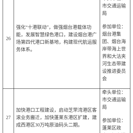
市交通运输
局
参加单位：
强化
“十港联动”，做强烟台港载体功
烟台港集
能，发展智慧绿色港口，建设烟台港广
26
团、烟台海
场第四代港口新基地，构建现代航运服
岸带海上世
务体系。
界和大沽夹
河生态带建
设推进委员
会
牵头单位：
市交通运输
局
加快港口工程建设，启动芝罘湾港区客
27
滚业务搬迁，加快蓬莱东港区扩建，建
参加单位：
成西港区
30万吨原油码头二期。
蓬莱区政