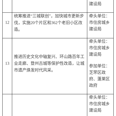
建设局
统筹推进
“三城联创”，加快城市更新步
牵头单位：
12
市住房城乡
伐，实施20个片区和362个老旧小区改
建设局
造。
牵头单位：
市住房城乡
建设局
推进历史文化中轴复兴、环山路百年工
13
业走廊、登州古城等保护性改造，让城
参加单位：
市遗产焕发时代风采。
芝罘区政
府、蓬莱区
政府
牵头单位：
市住房城乡
建设局