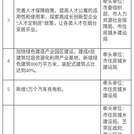
牵头单位：
市委组织
完善人才保障政策，提高人才公寓的适
部、市人力
用性和使用率，探索高成长创新型企业
3
资源社会保
“人才定制房”政策，让各类人才在烟台
障局、市住
安居乐业。
房城乡建设
局
加快绿色建造产业园区建设，建成
6处
牵头单位：
建筑垃圾资源化利用产业基地，新增绿
4
市住房城乡
色建筑800万平方米，装配式建筑占比
建设局
达到40%。
牵头单位：
5
新增
1万个汽车充电桩。
市住房城乡
建设局
牵头单位：
市住房城乡
建设局、芝
罘区政府、