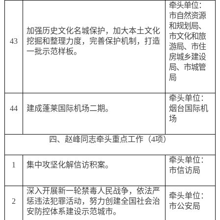
牵头单位：
市自然资源
和规划局、
加强历史文化名城保护，加大本土文化
市文化和旅
43
挖掘和整理力度，完善保护机制，打造
游局、市住
一批示范样板。
房城乡建设
局、市城管
局
牵头单位：
44
建成蓬莱国际机场二期。
烟台国际机
场
四、赵峰同志牵头重点工作（
4项）
牵头单位：
1
集中攻坚化解信访积案。
市信访局
深入开展新一轮禁毒人民战争，依法严
牵头单位：
2
惩违法犯罪活动，努力创建全国社会治
市公安局
安防控体系建设示范城市。