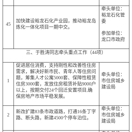
牵头单位：
裕龙石化管
加快建设裕龙石化产业园，推动裕龙岛
委
45
炼化一体化项目一期中交。
参加单位：
龙口市政府
三、于胜涛同志牵头重点工作（
44项）
促进居住消费，支持刚性和改善性住房
需求，解决好新市民、青年人等住房问
牵头单位：
题，筹集人才公寓
5000套、保障性租赁
1
市住房城乡
住房3000套，发放住房租赁补贴9000户
建设局
以上，按期交付24个回迁安置项目,确
保房地产市场平稳发展。
牵头单位：
新改扩建
83条市政道路，打通16条丁字
2
市住房城乡
路、断头路，新建4500个停车泊位。
建设局