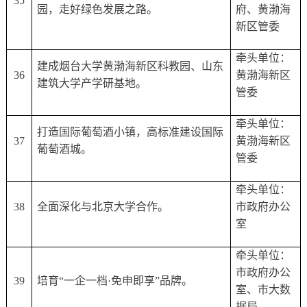
35
园，走好绿色发展之路。
府、黄渤海
新区管委
牵头单位：
建成烟台大学黄渤海新区科教园、山东
36
黄渤海新区
建筑大学产学研基地。
管委
牵头单位：
打造国际葡萄酒小镇，高标准建设国际
37
黄渤海新区
葡萄酒城。
管委
牵头单位：
38
全面深化与北京大学合作。
市政府办公
室
牵头单位：
市政府办公
39
培育
“一企一档·免申即享”品牌。
室、市大数
据局