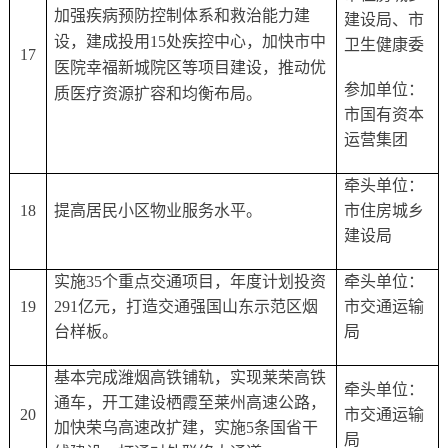
加强疾病预防控制体系和救治能力建
建设局、市
设，建成投用
15处疾控中心，加快市中
卫生健康委
17
医院幸福新城院区等项目建设，推动优
参加单位：
质医疗资源扩容和均衡布局。
市国有资本
运营集团
牵头单位：
18
提高居民小区物业服务水平。
市住房城乡
建设局
实施
35个重点交通项目，年度计划投资
牵头单位：
19
291亿元，打造交通强国山东示范区烟
市交通运输
台样板。
局
基本完成潍烟高铁铺轨，实现莱荣高铁
牵头单位：
通车，开工建设栖霞至莱州高速公路，
20
市交通运输
加快荣乌高速改扩建，实施
5条国省干
局