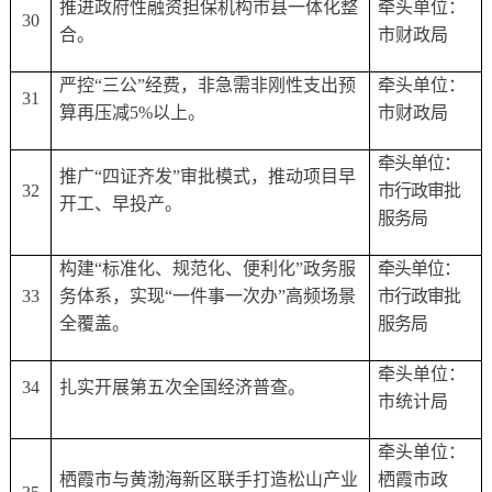
推进政府性融资担保机构市县一体化整
牵头单位：
30
合。
市财政局
严控
“三公”经费，非急需非刚性支出预
牵头单位：
31
算再压减5%以上。
市财政局
牵头单位：
推广
“四证齐发”审批模式，推动项目早
32
市行政审批
开工、早投产。
服务局
构建
“标准化、规范化、便利化”政务服
牵头单位：
33
务体系，实现“一件事一次办”高频场景
市行政审批
全覆盖。
服务局
牵头单位：
34
扎实开展第五次全国经济普查。
市统计局
牵头单位：
栖霞市与黄渤海新区联手打造松山产业
栖霞市政