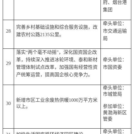
府、烟台港
集团
牵头单位：
完善乡村基础设施和综合服务设施，改
28
市交通运输
建农村公路
2135公里。
局
落实
“两个毫不动摇”，深化国资国企改
革，持续深入推进冰轮环境、泰和新材
牵头单位：
29
管理体制试点改革，加强国有经营性资
市国资委
产统筹运营，提高国企核心竞争力。
牵头单位：
市城管局
新增市区工业余废热供暖
1000万平方米
30
以上。
参加单位：
黄渤海新区
管委
牵头单位：