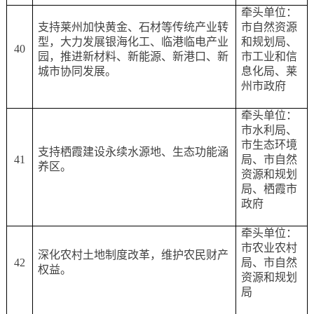
牵头单位：
支持莱州加快黄金、石材等传统产业转
市自然资源
型，大力发展银海化工、临港临电产业
和规划局、
40
园，推进新材料、新能源、新港口、新
市工业和信
城市协同发展。
息化局、莱
州市政府
牵头单位：
市水利局、
市生态环境
支持栖霞建设永续水源地、生态功能涵
41
局、市自然
养区。
资源和规划
局、栖霞市
政府
牵头单位：
市农业农村
深化农村土地制度改革，维护农民财产
42
局、市自然
权益。
资源和规划
局