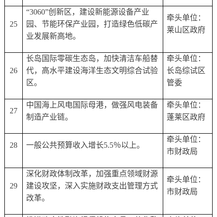
“3060”创新区，建设新能源设备产业
牵头单位：
25
园、节能环保产业园，打造绿色低碳产
莱山区政府
业发展新高地。
长岛国际零碳生态岛，加快清洁车船替
牵头单位：
26
代，高水平建设海洋生态文明综合试验
长岛综试区
区。
管委
中国海上风电国际母港，做强风电装备
牵头单位：
27
制造产业链。
蓬莱区政府
牵头单位：
28
一般公共预算收入增长
5.5％以上。
市财政局
深化财政体制改革，加强重点领域财源
牵头单位：
29
建设攻坚，深入实施财政支出管理方式
市财政局
改革。